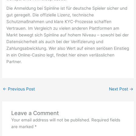
Die Anmeldung bei Spinline ist für deutsche Spieler sicher und
gut geregelt. Die offizielle Lizenz, technische
Schutzmaßnahmen und klare KYC-Prozesse schaffen
Vertrauen. Im Vergleich zu vielen anderen Plattformen am
Markt bewegt sich Spinline auf hohem Niveau – sowohl bei der
Datensicherheit als auch bei der Verifizierung und
Zahlungsabwicklung. Wer also Wert auf einen seriösen Einstieg
in ein Online-Casino legt, findet hier einen verlässlichen
Partner.
←
Previous Post
Next Post
→
Leave a Comment
Your email address will not be published.
Required fields
are marked
*