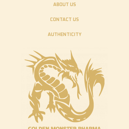
ABOUT US
CONTACT US
AUTHENTICITY