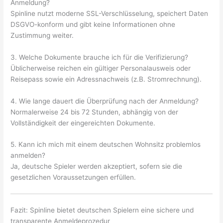
Anmeldung?
Spinline nutzt moderne SSL-Verschlüsselung, speichert Daten
DSGVO-konform und gibt keine Informationen ohne
Zustimmung weiter.
3. Welche Dokumente brauche ich für die Verifizierung?
Üblicherweise reichen ein gültiger Personalausweis oder
Reisepass sowie ein Adressnachweis (z.B. Stromrechnung).
4. Wie lange dauert die Überprüfung nach der Anmeldung?
Normalerweise 24 bis 72 Stunden, abhängig von der
Vollständigkeit der eingereichten Dokumente.
5. Kann ich mich mit einem deutschen Wohnsitz problemlos
anmelden?
Ja, deutsche Spieler werden akzeptiert, sofern sie die
gesetzlichen Voraussetzungen erfüllen.
Fazit: Spinline bietet deutschen Spielern eine sichere und
transparente Anmeldeprozedur