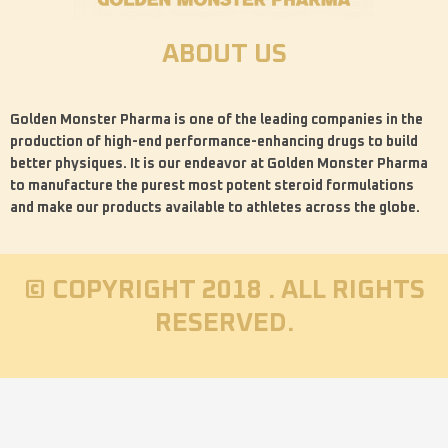
ABOUT US
Golden Monster Pharma is one of the leading companies in the
production of high-end performance-enhancing drugs to build
better physiques. It is our endeavor at Golden Monster Pharma
to manufacture the purest most potent steroid formulations
and make our products available to athletes across the globe.
© COPYRIGHT 2018 . ALL RIGHTS
RESERVED.