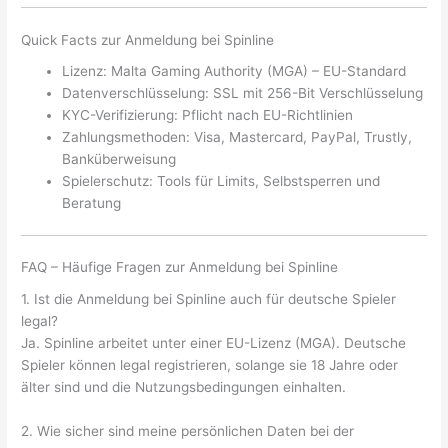
Quick Facts zur Anmeldung bei Spinline
Lizenz: Malta Gaming Authority (MGA) – EU-Standard
Datenverschlüsselung: SSL mit 256-Bit Verschlüsselung
KYC-Verifizierung: Pflicht nach EU-Richtlinien
Zahlungsmethoden: Visa, Mastercard, PayPal, Trustly,
Banküberweisung
Spielerschutz: Tools für Limits, Selbstsperren und
Beratung
FAQ – Häufige Fragen zur Anmeldung bei Spinline
1. Ist die Anmeldung bei Spinline auch für deutsche Spieler
legal?
Ja. Spinline arbeitet unter einer EU-Lizenz (MGA). Deutsche
Spieler können legal registrieren, solange sie 18 Jahre oder
älter sind und die Nutzungsbedingungen einhalten.
2. Wie sicher sind meine persönlichen Daten bei der