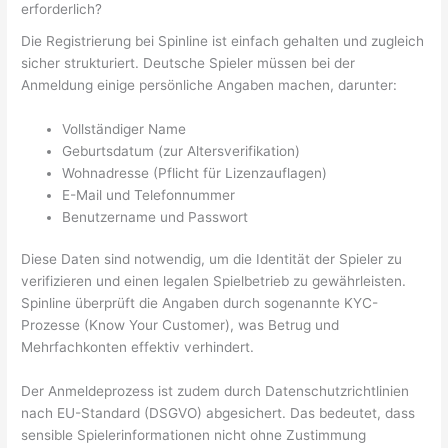
erforderlich?
Die Registrierung bei Spinline ist einfach gehalten und zugleich
sicher strukturiert. Deutsche Spieler müssen bei der
Anmeldung einige persönliche Angaben machen, darunter:
Vollständiger Name
Geburtsdatum (zur Altersverifikation)
Wohnadresse (Pflicht für Lizenzauflagen)
E-Mail und Telefonnummer
Benutzername und Passwort
Diese Daten sind notwendig, um die Identität der Spieler zu
verifizieren und einen legalen Spielbetrieb zu gewährleisten.
Spinline überprüft die Angaben durch sogenannte KYC-
Prozesse (Know Your Customer), was Betrug und
Mehrfachkonten effektiv verhindert.
Der Anmeldeprozess ist zudem durch Datenschutzrichtlinien
nach EU-Standard (DSGVO) abgesichert. Das bedeutet, dass
sensible Spielerinformationen nicht ohne Zustimmung