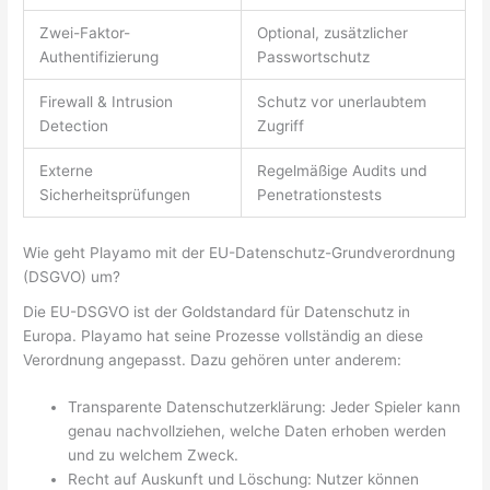
Zwei-Faktor-
Optional, zusätzlicher
Authentifizierung
Passwortschutz
Firewall & Intrusion
Schutz vor unerlaubtem
Detection
Zugriff
Externe
Regelmäßige Audits und
Sicherheitsprüfungen
Penetrationstests
Wie geht Playamo mit der EU-Datenschutz-Grundverordnung
(DSGVO) um?
Die EU-DSGVO ist der Goldstandard für Datenschutz in
Europa. Playamo hat seine Prozesse vollständig an diese
Verordnung angepasst. Dazu gehören unter anderem:
Transparente Datenschutzerklärung: Jeder Spieler kann
genau nachvollziehen, welche Daten erhoben werden
und zu welchem Zweck.
Recht auf Auskunft und Löschung: Nutzer können