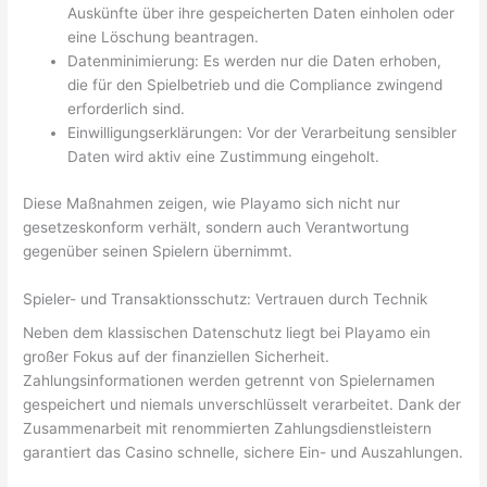
Auskünfte über ihre gespeicherten Daten einholen oder
eine Löschung beantragen.
Datenminimierung: Es werden nur die Daten erhoben,
die für den Spielbetrieb und die Compliance zwingend
erforderlich sind.
Einwilligungserklärungen: Vor der Verarbeitung sensibler
Daten wird aktiv eine Zustimmung eingeholt.
Diese Maßnahmen zeigen, wie Playamo sich nicht nur
gesetzeskonform verhält, sondern auch Verantwortung
gegenüber seinen Spielern übernimmt.
Spieler- und Transaktionsschutz: Vertrauen durch Technik
Neben dem klassischen Datenschutz liegt bei Playamo ein
großer Fokus auf der finanziellen Sicherheit.
Zahlungsinformationen werden getrennt von Spielernamen
gespeichert und niemals unverschlüsselt verarbeitet. Dank der
Zusammenarbeit mit renommierten Zahlungsdienstleistern
garantiert das Casino schnelle, sichere Ein- und Auszahlungen.