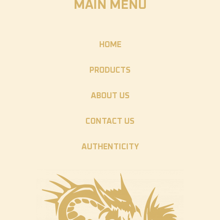
MAIN MENU
HOME
PRODUCTS
ABOUT US
CONTACT US
AUTHENTICITY