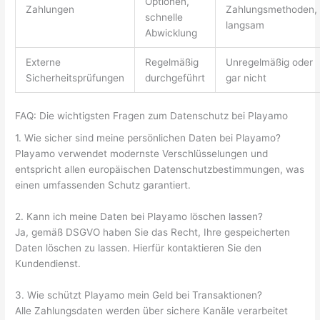
Optionen,
Zahlungen
Zahlungsmethoden,
schnelle
langsam
Abwicklung
Externe
Regelmäßig
Unregelmäßig oder
Sicherheitsprüfungen
durchgeführt
gar nicht
FAQ: Die wichtigsten Fragen zum Datenschutz bei Playamo
1. Wie sicher sind meine persönlichen Daten bei Playamo?
Playamo verwendet modernste Verschlüsselungen und
entspricht allen europäischen Datenschutzbestimmungen, was
einen umfassenden Schutz garantiert.
2. Kann ich meine Daten bei Playamo löschen lassen?
Ja, gemäß DSGVO haben Sie das Recht, Ihre gespeicherten
Daten löschen zu lassen. Hierfür kontaktieren Sie den
Kundendienst.
3. Wie schützt Playamo mein Geld bei Transaktionen?
Alle Zahlungsdaten werden über sichere Kanäle verarbeitet