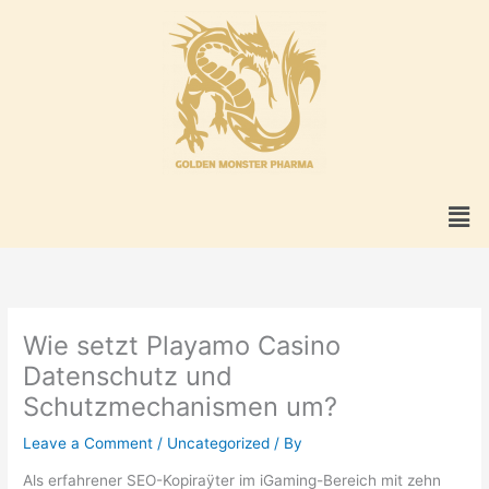
Skip
to
content
Men
Wie setzt Playamo Casino
Datenschutz und
Schutzmechanismen um?
Leave a Comment
/
Uncategorized
/ By
Als erfahrener SEO-Kopiraÿter im iGaming-Bereich mit zehn