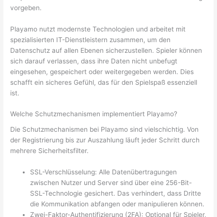
vorgeben.
Playamo nutzt modernste Technologien und arbeitet mit
spezialisierten IT-Dienstleistern zusammen, um den
Datenschutz auf allen Ebenen sicherzustellen. Spieler können
sich darauf verlassen, dass ihre Daten nicht unbefugt
eingesehen, gespeichert oder weitergegeben werden. Dies
schafft ein sicheres Gefühl, das für den Spielspaß essenziell
ist.
Welche Schutzmechanismen implementiert Playamo?
Die Schutzmechanismen bei Playamo sind vielschichtig. Von
der Registrierung bis zur Auszahlung läuft jeder Schritt durch
mehrere Sicherheitsfilter.
SSL-Verschlüsselung: Alle Datenübertragungen
zwischen Nutzer und Server sind über eine 256-Bit-
SSL-Technologie gesichert. Das verhindert, dass Dritte
die Kommunikation abfangen oder manipulieren können.
Zwei-Faktor-Authentifizierung (2FA): Optional für Spieler,