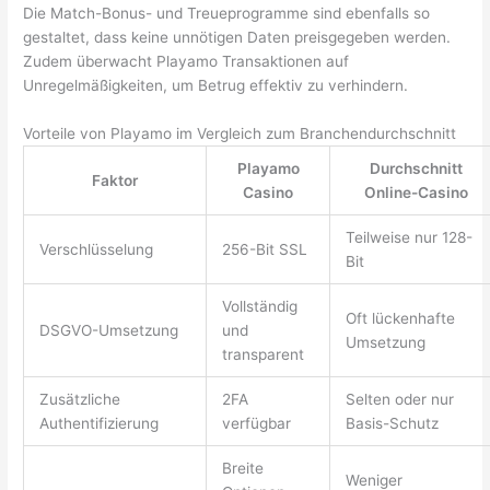
Die Match-Bonus- und Treueprogramme sind ebenfalls so
gestaltet, dass keine unnötigen Daten preisgegeben werden.
Zudem überwacht Playamo Transaktionen auf
Unregelmäßigkeiten, um Betrug effektiv zu verhindern.
Vorteile von Playamo im Vergleich zum Branchendurchschnitt
Playamo
Durchschnitt
Faktor
Casino
Online-Casino
Teilweise nur 128-
Verschlüsselung
256-Bit SSL
Bit
Vollständig
Oft lückenhafte
DSGVO-Umsetzung
und
Umsetzung
transparent
Zusätzliche
2FA
Selten oder nur
Authentifizierung
verfügbar
Basis-Schutz
Breite
Weniger