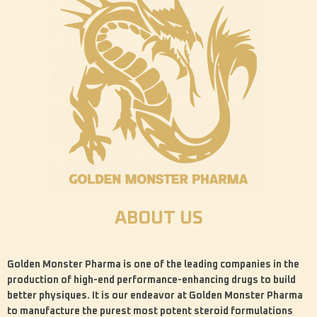
ABOUT US
Golden Monster Pharma is one of the leading companies in the
production of high-end performance-enhancing drugs to build
better physiques. It is our endeavor at Golden Monster Pharma
to manufacture the purest most potent steroid formulations