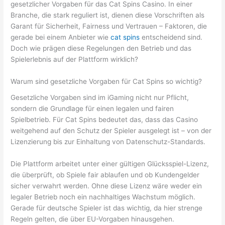
gesetzlicher Vorgaben für das Cat Spins Casino. In einer
Branche, die stark reguliert ist, dienen diese Vorschriften als
Garant für Sicherheit, Fairness und Vertrauen – Faktoren, die
gerade bei einem Anbieter wie
cat spins
entscheidend sind.
Doch wie prägen diese Regelungen den Betrieb und das
Spielerlebnis auf der Plattform wirklich?
Warum sind gesetzliche Vorgaben für Cat Spins so wichtig?
Gesetzliche Vorgaben sind im iGaming nicht nur Pflicht,
sondern die Grundlage für einen legalen und fairen
Spielbetrieb. Für Cat Spins bedeutet das, dass das Casino
weitgehend auf den Schutz der Spieler ausgelegt ist – von der
Lizenzierung bis zur Einhaltung von Datenschutz-Standards.
Die Plattform arbeitet unter einer gültigen Glücksspiel-Lizenz,
die überprüft, ob Spiele fair ablaufen und ob Kundengelder
sicher verwahrt werden. Ohne diese Lizenz wäre weder ein
legaler Betrieb noch ein nachhaltiges Wachstum möglich.
Gerade für deutsche Spieler ist das wichtig, da hier strenge
Regeln gelten, die über EU-Vorgaben hinausgehen.