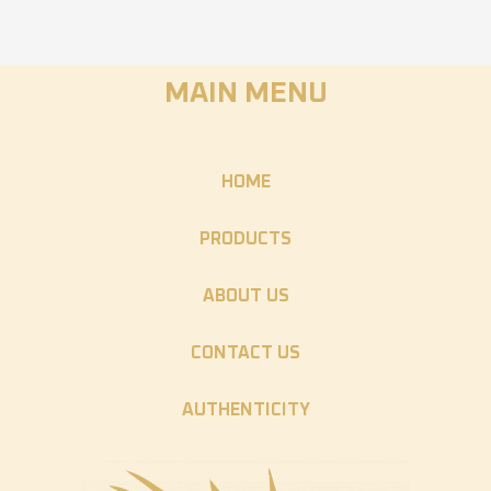
MAIN MENU
HOME
PRODUCTS
ABOUT US
CONTACT US
AUTHENTICITY