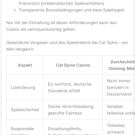
Prävention problematischen Spielverhaltens
Transparente Bonusbedingungen und klare Spielregeln
Nur mit der Einhaltung all dieser Anforderungen kann das
Casino als vertrauenswürdig gelten.
Gesetzliche Vorgaben und das Spielerlebnis bei Cat Spins – ein
Mini-Vergleich
Durchschnit
Aspekt
Cat Spins Casino
iGaming-Mar
Nicht immer
EU-konform, deutsche
Lizenzierung
lizenziert in
Standards erfüllt
Deutschland
Starke Verschlüsselung,
Variabel,
Spielsicherheit
geprüfte Fairness
teilweise unkla
Teilweise
Responsible
Einzahlungslimits,
schwach