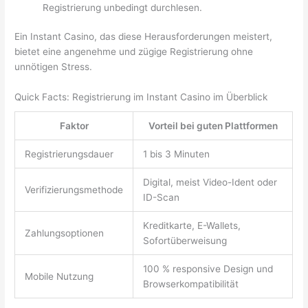
Registrierung unbedingt durchlesen.
Ein Instant Casino, das diese Herausforderungen meistert,
bietet eine angenehme und zügige Registrierung ohne
unnötigen Stress.
Quick Facts: Registrierung im Instant Casino im Überblick
Faktor
Vorteil bei guten Plattformen
Registrierungsdauer
1 bis 3 Minuten
Digital, meist Video-Ident oder
Verifizierungsmethode
ID-Scan
Kreditkarte, E-Wallets,
Zahlungsoptionen
Sofortüberweisung
100 % responsive Design und
Mobile Nutzung
Browserkompatibilität