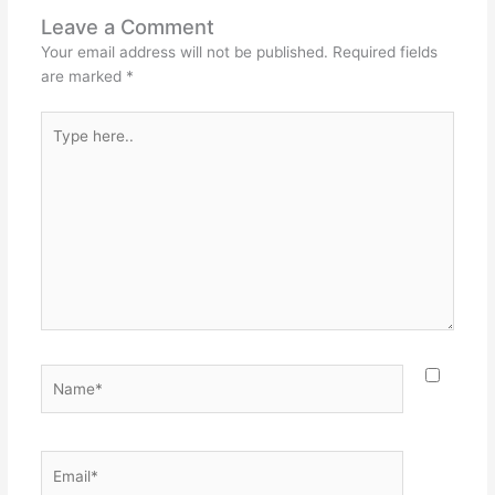
Leave a Comment
Your email address will not be published.
Required fields
are marked
*
Type
here..
Name*
Email*