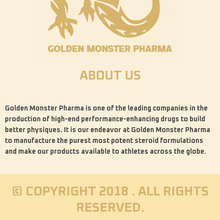
ABOUT US
Golden Monster Pharma is one of the leading companies in the
production of high-end performance-enhancing drugs to build
better physiques. It is our endeavor at Golden Monster Pharma
to manufacture the purest most potent steroid formulations
and make our products available to athletes across the globe.
© COPYRIGHT 2018 . ALL RIGHTS
RESERVED.