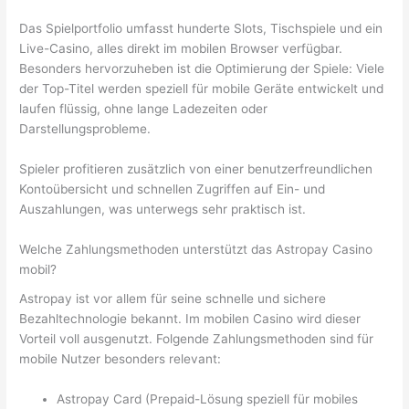
Das Spielportfolio umfasst hunderte Slots, Tischspiele und ein
Live-Casino, alles direkt im mobilen Browser verfügbar.
Besonders hervorzuheben ist die Optimierung der Spiele: Viele
der Top-Titel werden speziell für mobile Geräte entwickelt und
laufen flüssig, ohne lange Ladezeiten oder
Darstellungsprobleme.
Spieler profitieren zusätzlich von einer benutzerfreundlichen
Kontoübersicht und schnellen Zugriffen auf Ein- und
Auszahlungen, was unterwegs sehr praktisch ist.
Welche Zahlungsmethoden unterstützt das Astropay Casino
mobil?
Astropay ist vor allem für seine schnelle und sichere
Bezahltechnologie bekannt. Im mobilen Casino wird dieser
Vorteil voll ausgenutzt. Folgende Zahlungsmethoden sind für
mobile Nutzer besonders relevant:
Astropay Card (Prepaid-Lösung speziell für mobiles