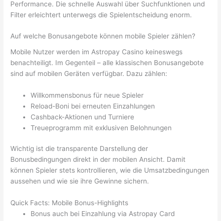
Performance. Die schnelle Auswahl über Suchfunktionen und
Filter erleichtert unterwegs die Spielentscheidung enorm.
Auf welche Bonusangebote können mobile Spieler zählen?
Mobile Nutzer werden im Astropay Casino keineswegs
benachteiligt. Im Gegenteil – alle klassischen Bonusangebote
sind auf mobilen Geräten verfügbar. Dazu zählen:
Willkommensbonus für neue Spieler
Reload-Boni bei erneuten Einzahlungen
Cashback-Aktionen und Turniere
Treueprogramm mit exklusiven Belohnungen
Wichtig ist die transparente Darstellung der
Bonusbedingungen direkt in der mobilen Ansicht. Damit
können Spieler stets kontrollieren, wie die Umsatzbedingungen
aussehen und wie sie ihre Gewinne sichern.
Quick Facts: Mobile Bonus-Highlights
Bonus auch bei Einzahlung via Astropay Card