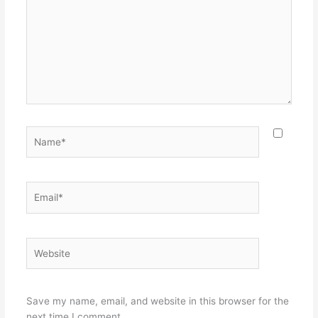
Name*
Email*
Website
Save my name, email, and website in this browser for the
next time I comment.