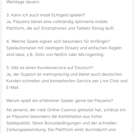
Werktage dauern.
3. Kann ich auch mobil Echtgeld spielen?
Ja, Playamo bietet eine vollständig optimierte mobile
Plattform, die auf Smartphones und Tablets flüssig läuft.
4. Welche Spiele eignen sich besonders für Anfänger?
Spielautomaten mit niedrigem Einsatz und einfachen Regeln
sind ideal, z.B. Slots von NetEnt oder Microgaming.
5. Gibt es einen Kundenservice auf Deutsch?
Ja, der Support ist mehrsprachig und bietet auch deutschen
Kunden schnellen und kompetenten Service per Live-Chat und
E-Mail.
Warum spielt ein erfahrener Spieler gerne bei Playamo?
Als jemand, der viele Online-Casinos getestet hat, schätze ich
an Playamo besonders die Kombination aus hoher
Spielqualität, fairen Bonusbedingungen und der schnellen
Zahlungsabwicklung. Die Plattform wirkt durchdacht und