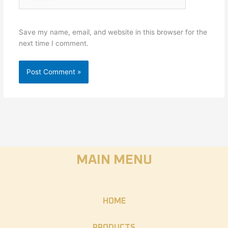
Save my name, email, and website in this browser for the
next time I comment.
MAIN MENU
HOME
PRODUCTS