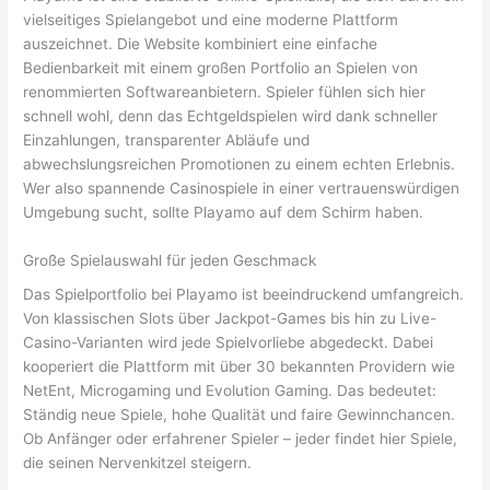
vielseitiges Spielangebot und eine moderne Plattform
auszeichnet. Die Website kombiniert eine einfache
Bedienbarkeit mit einem großen Portfolio an Spielen von
renommierten Softwareanbietern. Spieler fühlen sich hier
schnell wohl, denn das Echtgeldspielen wird dank schneller
Einzahlungen, transparenter Abläufe und
abwechslungsreichen Promotionen zu einem echten Erlebnis.
Wer also spannende Casinospiele in einer vertrauenswürdigen
Umgebung sucht, sollte Playamo auf dem Schirm haben.
Große Spielauswahl für jeden Geschmack
Das Spielportfolio bei Playamo ist beeindruckend umfangreich.
Von klassischen Slots über Jackpot-Games bis hin zu Live-
Casino-Varianten wird jede Spielvorliebe abgedeckt. Dabei
kooperiert die Plattform mit über 30 bekannten Providern wie
NetEnt, Microgaming und Evolution Gaming. Das bedeutet:
Ständig neue Spiele, hohe Qualität und faire Gewinnchancen.
Ob Anfänger oder erfahrener Spieler – jeder findet hier Spiele,
die seinen Nervenkitzel steigern.