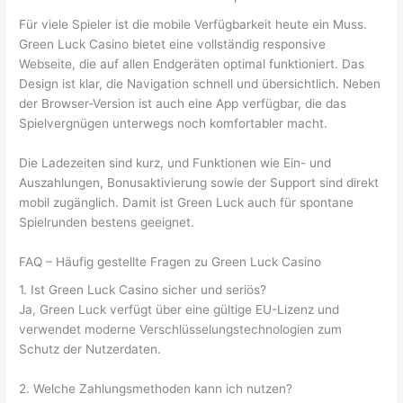
Für viele Spieler ist die mobile Verfügbarkeit heute ein Muss.
Green Luck Casino bietet eine vollständig responsive
Webseite, die auf allen Endgeräten optimal funktioniert. Das
Design ist klar, die Navigation schnell und übersichtlich. Neben
der Browser-Version ist auch eine App verfügbar, die das
Spielvergnügen unterwegs noch komfortabler macht.
Die Ladezeiten sind kurz, und Funktionen wie Ein- und
Auszahlungen, Bonusaktivierung sowie der Support sind direkt
mobil zugänglich. Damit ist Green Luck auch für spontane
Spielrunden bestens geeignet.
FAQ – Häufig gestellte Fragen zu Green Luck Casino
1. Ist Green Luck Casino sicher und seriös?
Ja, Green Luck verfügt über eine gültige EU-Lizenz und
verwendet moderne Verschlüsselungstechnologien zum
Schutz der Nutzerdaten.
2. Welche Zahlungsmethoden kann ich nutzen?